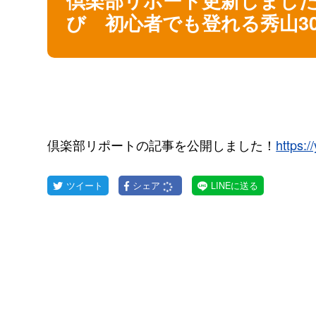
び 初心者でも登れる秀山30
倶楽部リポートの記事を公開しました！
https:/
ツイート
シェア
LINEに送る