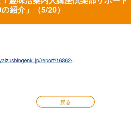
の紹介」（5/20）
/yaizushingenki.jp/report/16362/
戻る