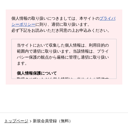
個人情報の取り扱いにつきましては、本サイトの
プライバ
シーポリシー
に則り、適切に取り扱います。
必ず下記をお読みいただき同意の上お申込みください。
当サイトにおいて収集した個人情報は、利用目的の
範囲内で適切に取り扱います。当該情報は、プライ
バシー保護の観点から厳格に管理し適切に取り扱い
ます。
個人情報保護について
取得させていただく個人情報は、当サイトが提供す
るサービスを円滑に運営するための参考として利用
します。また、お問い合わせの回答や確認のご連絡
のために収集した個人情報を利用します。
取得方法について
当サイトでは利用者がサイトへの会員登録を行う
時、及び管理者宛てのお問い合わせフォームを利用
トップページ
>
新規会員登録（無料）
される時に、お名前、メールアドレス等ご入力いた