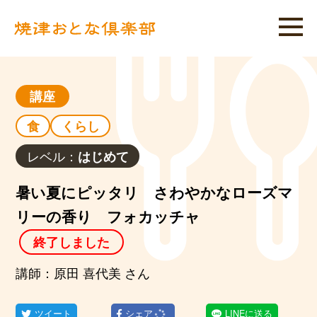
講座
食
くらし
レベル：
はじめて
暑い夏にピッタリ さわやかなローズマ
リーの香り フォカッチャ
終了しました
講師：原田 喜代美 さん
ツイート
シェア
LINEに送る