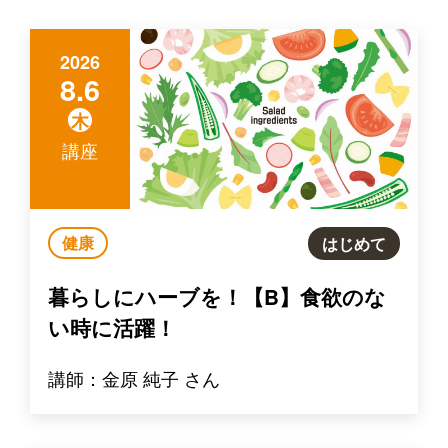
2026
8.6
木
講座
健康
はじめて
暮らしにハーブを！【B】食欲のな
い時に活躍！
講師：金原 純子 さん