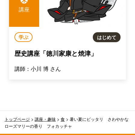
木
講座
学ぶ
はじめて
歴史講座「徳川家康と焼津」
講師：小川 博 さん
トップページ
>
講座・趣味
>
食
>
暑い夏にピッタリ さわやかな
ローズマリーの香り フォカッチャ