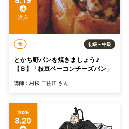
水
講座
食
初級～中級
とかち野パンを焼きましょう♪
【Ｂ】「枝豆ベーコンチーズパン」
講師：村松 三佐江 さん
2026
8.20