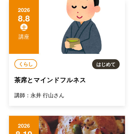
2026
8.8
土
講座
くらし
はじめて
茶席とマインドフルネス
講師：永井 行山さん
2026
8.19