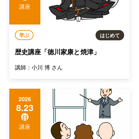
講座
学ぶ
はじめて
歴史講座「徳川家康と焼津」
講師：小川 博 さん
2026
8.23
日
講座