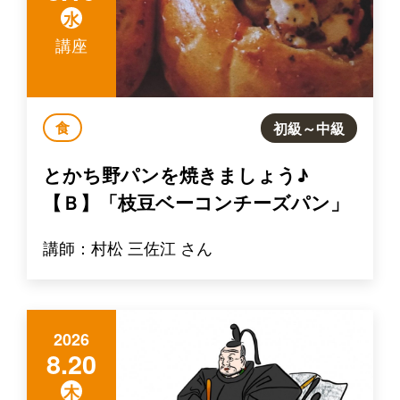
水
講座
食
初級～中級
とかち野パンを焼きましょう♪
【Ｂ】「枝豆ベーコンチーズパン」
講師：村松 三佐江 さん
2026
8.20
木