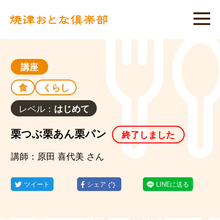
講座
食
くらし
レベル：
はじめて
栗つぶ栗あん栗パン
終了しました
講師：原田 喜代美 さん
ツイート
シェア
LINEに送る