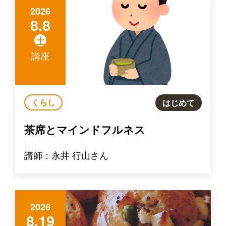
2026
8.8
土
講座
くらし
はじめて
茶席とマインドフルネス
講師：永井 行山さん
2026
8.19