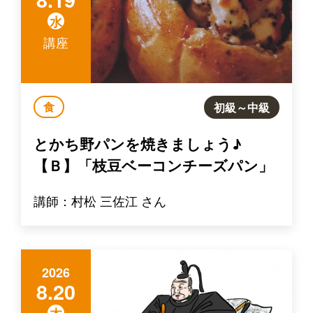
水
講座
食
初級～中級
とかち野パンを焼きましょう♪
【Ｂ】「枝豆ベーコンチーズパン」
講師：村松 三佐江 さん
2026
8.20