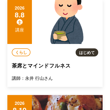
2026
8.8
土
講座
くらし
はじめて
茶席とマインドフルネス
講師：永井 行山さん
2026
8.19