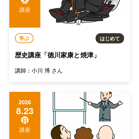
木
講座
学ぶ
はじめて
歴史講座「徳川家康と焼津」
講師：小川 博 さん
2026
8.23
日
講座