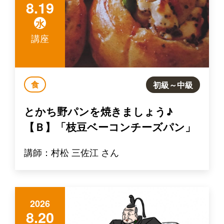
8.19
水
講座
食
初級～中級
とかち野パンを焼きましょう♪
【Ｂ】「枝豆ベーコンチーズパン」
講師：村松 三佐江 さん
2026
8.20