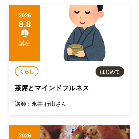
2026
8.8
土
講座
くらし
はじめて
茶席とマインドフルネス
講師：永井 行山さん
2026