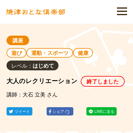
講座
遊び
運動・スポーツ
健康
レベル：
はじめて
大人のレクリエーション
終了しました
講師：大石 立美 さん
ツイート
シェア
LINEに送る