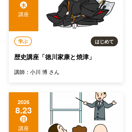
木
講座
学ぶ
はじめて
歴史講座「徳川家康と焼津」
講師：小川 博 さん
2026
8.23
日
講座