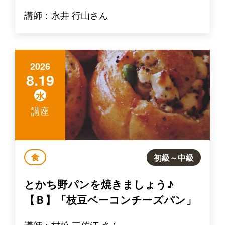
講師：永井 行山さん
2026
8.19
水
講座
食
初級～中級
とかち野パンを焼きましょう♪
【Ｂ】「枝豆ベーコンチーズパン」
講師：村松 三佐江 さん