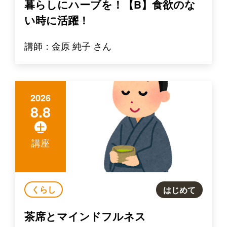
暮らしにハーブを！【B】食欲のな
い時に活躍！
講師：金原 純子 さん
2026
8.8
土
講座
くらし
はじめて
茶席とマインドフルネス