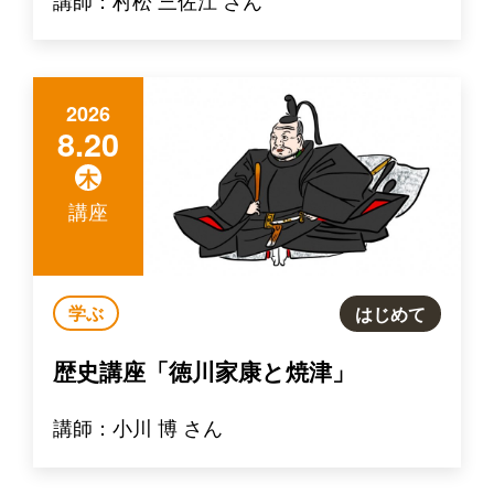
2026
8.20
木
講座
学ぶ
はじめて
歴史講座「徳川家康と焼津」
講師：小川 博 さん