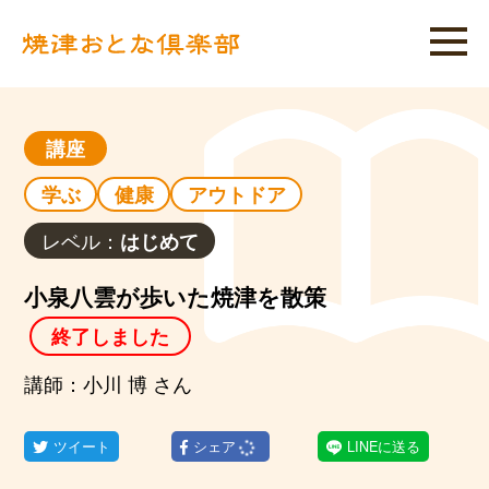
講座
学ぶ
健康
アウトドア
レベル：
はじめて
小泉八雲が歩いた焼津を散策
終了しました
講師：小川 博 さん
ツイート
シェア
LINEに送る