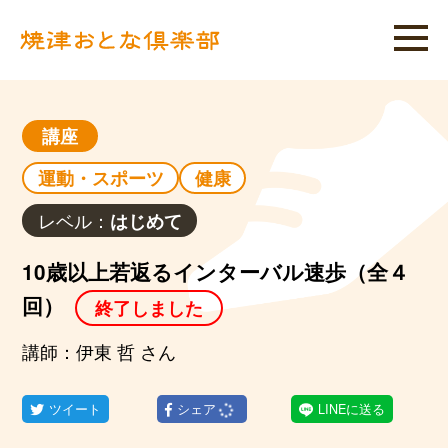
講座
運動・スポーツ
健康
レベル：
はじめて
10歳以上若返るインターバル速歩（全４
回）
終了しました
講師：伊東 哲 さん
ツイート
シェア
LINEに送る