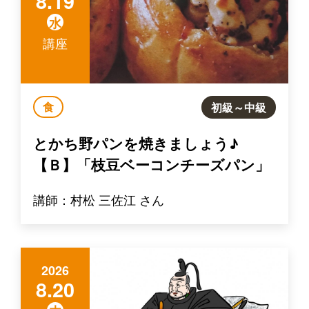
8.19
水
講座
食
初級～中級
とかち野パンを焼きましょう♪
【Ｂ】「枝豆ベーコンチーズパン」
講師：村松 三佐江 さん
2026
8.20