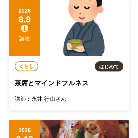
2026
8.8
土
講座
くらし
はじめて
茶席とマインドフルネス
講師：永井 行山さん
2026