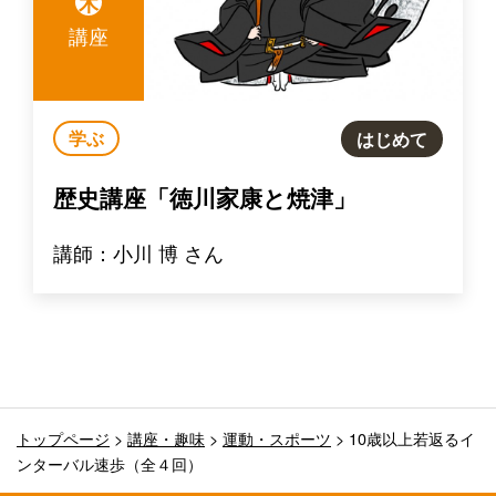
木
講座
学ぶ
はじめて
歴史講座「徳川家康と焼津」
講師：小川 博 さん
トップページ
>
講座・趣味
>
運動・スポーツ
>
10歳以上若返るイ
ンターバル速歩（全４回）