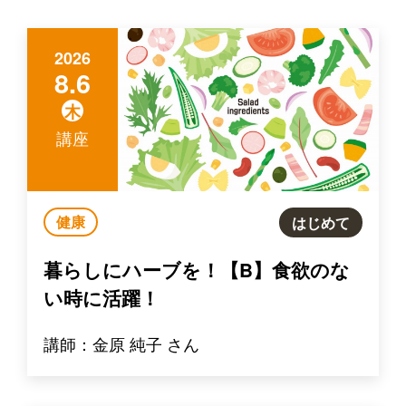
2026
8.6
木
講座
健康
はじめて
暮らしにハーブを！【B】食欲のな
い時に活躍！
講師：金原 純子 さん