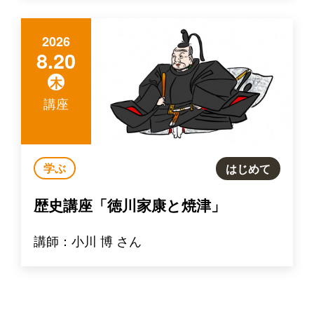
2026
8.20
木
講座
学ぶ
はじめて
歴史講座「徳川家康と焼津」
講師：小川 博 さん