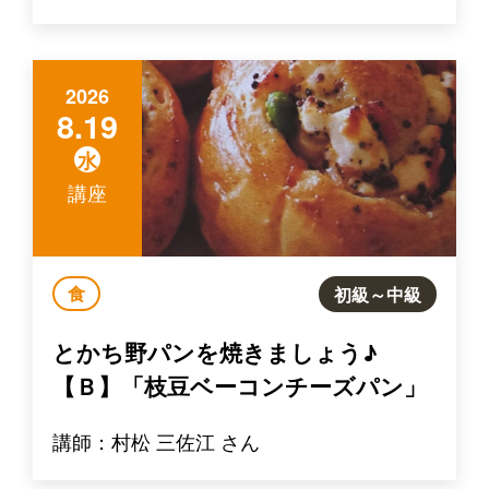
2026
8.19
水
講座
食
初級～中級
とかち野パンを焼きましょう♪
【Ｂ】「枝豆ベーコンチーズパン」
講師：村松 三佐江 さん