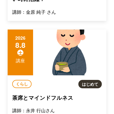
講師：金原 純子 さん
2026
8.8
土
講座
くらし
はじめて
茶席とマインドフルネス
講師：永井 行山さん