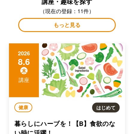
講座・趣味を探す
（現在の登録：11件）
もっと見る
2026
8.6
木
講座
健康
はじめて
暮らしにハーブを！【B】食欲のな
い時に活躍！