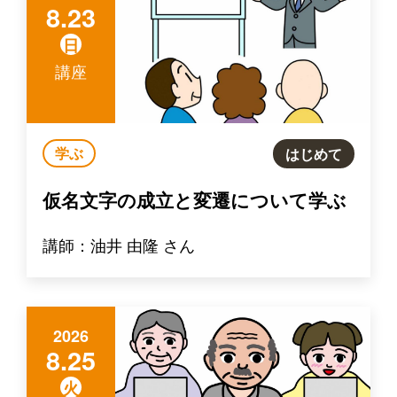
8.23
日
講座
学ぶ
はじめて
仮名文字の成立と変遷について学ぶ
講師：油井 由隆 さん
2026
8.25
火