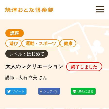
講座
遊び
運動・スポーツ
健康
レベル：
はじめて
大人のレクリエーション
終了しました
講師：大石 立美 さん
ツイート
シェア
LINEに送る