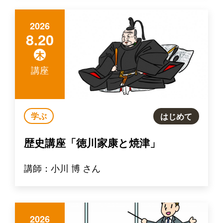
2026
8.20
木
講座
学ぶ
はじめて
歴史講座「徳川家康と焼津」
講師：小川 博 さん
2026