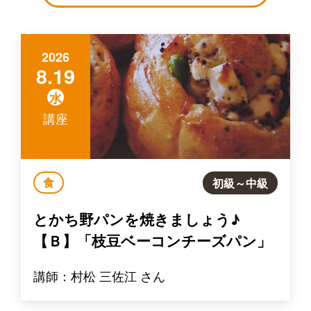
2026
8.19
水
講座
食
初級～中級
とかち野パンを焼きましょう♪
【Ｂ】「枝豆ベーコンチーズパン」
講師：村松 三佐江 さん