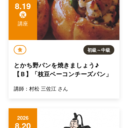
8.19
水
講座
食
初級～中級
とかち野パンを焼きましょう♪
【Ｂ】「枝豆ベーコンチーズパン」
講師：村松 三佐江 さん
2026
8.20