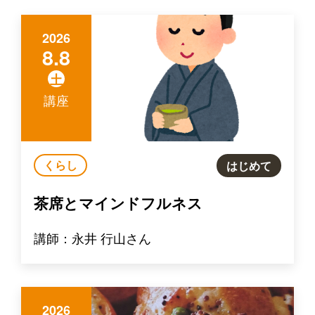
2026
8.8
土
講座
くらし
はじめて
茶席とマインドフルネス
講師：永井 行山さん
2026