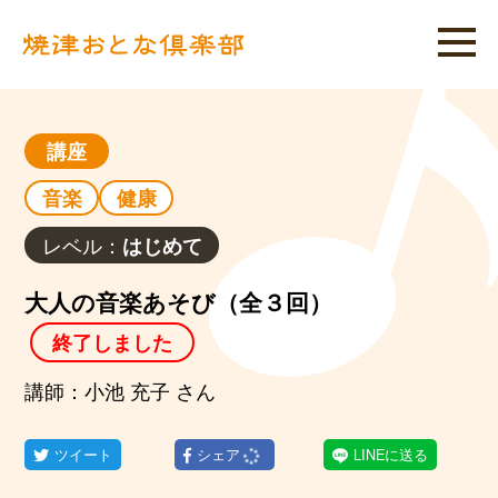
講座
音楽
健康
レベル：
はじめて
大人の音楽あそび（全３回）
終了しました
講師：小池 充子 さん
ツイート
シェア
LINEに送る