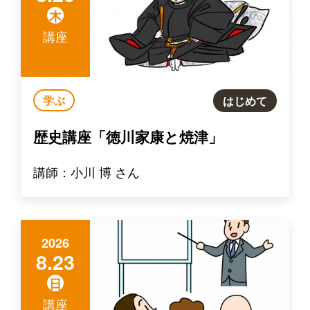
木
講座
学ぶ
はじめて
歴史講座「徳川家康と焼津」
講師：小川 博 さん
2026
8.23
日
講座