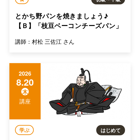
とかち野パンを焼きましょう♪
【Ｂ】「枝豆ベーコンチーズパン」
講師：村松 三佐江 さん
2026
8.20
木
講座
学ぶ
はじめて