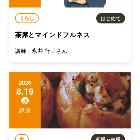
くらし
はじめて
茶席とマインドフルネス
講師：永井 行山さん
2026
8.19
水
講座
食
初級～中級