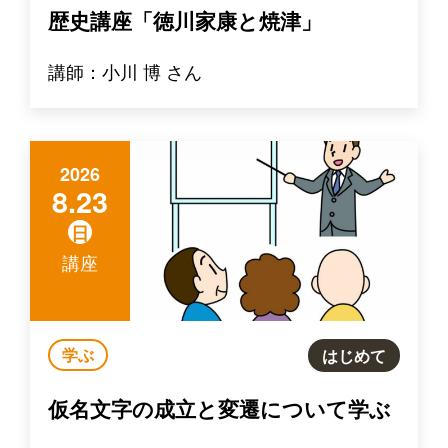
歴史講座「徳川家康と焼津」
講師：小川 博 さん
2026
8.23
日
講座
学ぶ
はじめて
仮名文字の成立と変遷について学ぶ