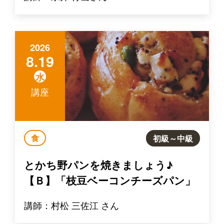
2026
8.19
水
講座
食
初級～中級
とかち野パンを焼きましょう♪
【Ｂ】「枝豆ベーコンチーズパン」
講師：村松 三佐江 さん