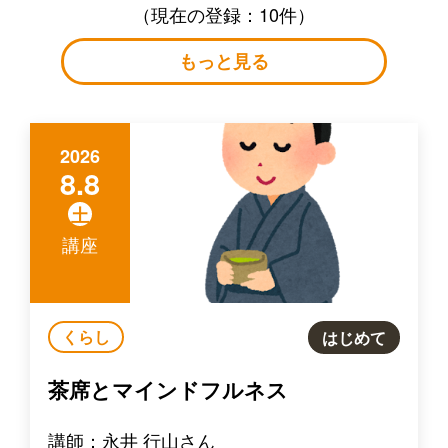
（現在の登録：10件）
もっと見る
2026
8.8
土
講座
くらし
はじめて
茶席とマインドフルネス
講師：永井 行山さん