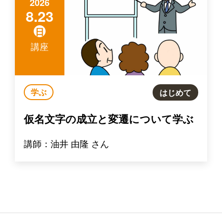
2026
8.23
日
講座
学ぶ
はじめて
仮名文字の成立と変遷について学ぶ
講師：油井 由隆 さん