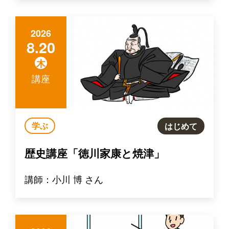
2026
8.20
木
講座
学ぶ
はじめて
歴史講座「徳川家康と焼津」
講師：小川 博 さん