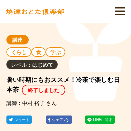
講座
くらし
食
学ぶ
レベル：
はじめて
暑い時期にもおススメ！冷茶で楽しむ日
本茶
終了しました
講師：中村 裕子 さん
ツイート
シェア
LINEに送る