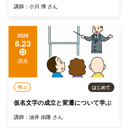
講師：小川 博 さん
2026
8.23
日
講座
学ぶ
はじめて
仮名文字の成立と変遷について学ぶ
講師：油井 由隆 さん