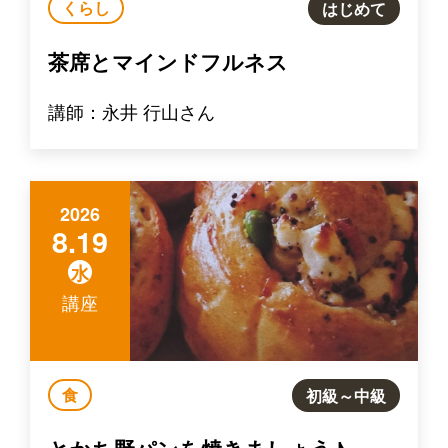
くらし
はじめて
茶席とマインドフルネス
講師：永井 行山さん
2026
8.19
水
講座
食
初級～中級