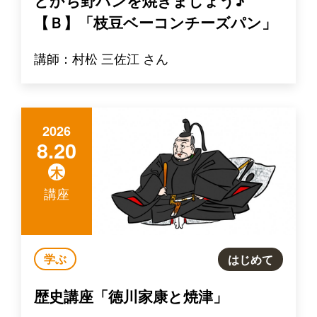
とかち野パンを焼きましょう♪
【Ｂ】「枝豆ベーコンチーズパン」
講師：村松 三佐江 さん
2026
8.20
木
講座
学ぶ
はじめて
歴史講座「徳川家康と焼津」