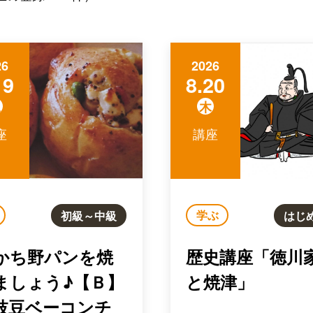
26
2026
19
8.20
水
木
座
講座
学ぶ
初級～中級
はじ
かち野パンを焼
歴史講座「徳川
ましょう♪【Ｂ】
と焼津」
枝豆ベーコンチ