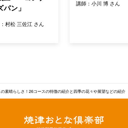
講師：小川 博 さん
ズパン」
：村松 三佐江 さん
スの素晴らしさ！26コースの特徴の紹介と四季の花々や展望などの紹介