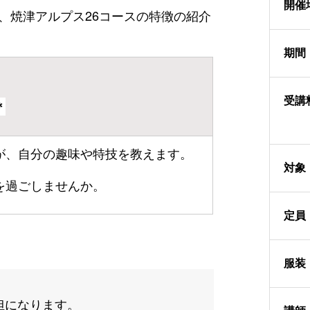
開催
、焼津アルプス26コースの特徴の紹介
期間
受講
＊
が、自分の趣味や特技を教えます。
対象
を過ごしませんか。
定員
服装
負担になります。