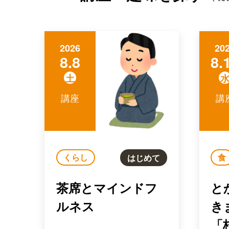
2026
20
8.8
8.
土
講座
講
くらし
食
はじめて
茶席とマインドフ
と
ルネス
き
「