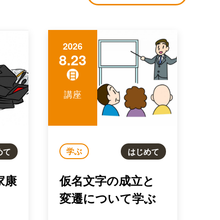
2026
8.23
日
講座
学ぶ
めて
はじめて
家康
仮名文字の成立と
変遷について学ぶ