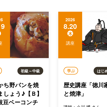
26
2026
19
8.20
水
木
座
講座
学ぶ
初級～中級
はじ
かち野パンを焼
歴史講座「徳川
ましょう♪【Ｂ】
と焼津」
枝豆ベーコンチ
講師：小川 博 さん