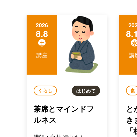
2026
20
8.8
8.
土
講座
講
くらし
食
はじめて
茶席とマインドフ
と
ルネス
き
「
講師：永井 行山さん