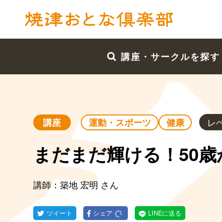
講座・サークルを探す
レ
講座
運動・スポーツ
健康
まだまだ輝ける！50
講師：築地 宏明 さん
ツイート
シェア
LINEに送る