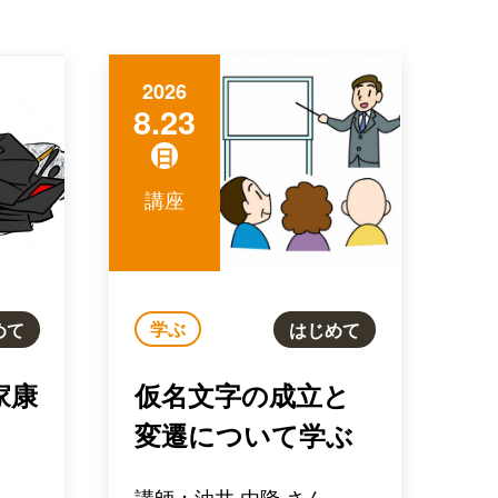
2026
8.23
日
講座
学ぶ
めて
はじめて
家康
仮名文字の成立と
変遷について学ぶ
講師：油井 由隆 さん