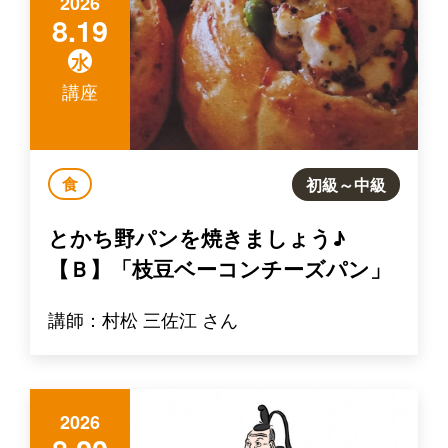
2026
8.19
水
講座
食
初級～中級
とかち野パンを焼きましょう♪
【Ｂ】「枝豆ベーコンチーズパン」
講師：村松 三佐江 さん
2026