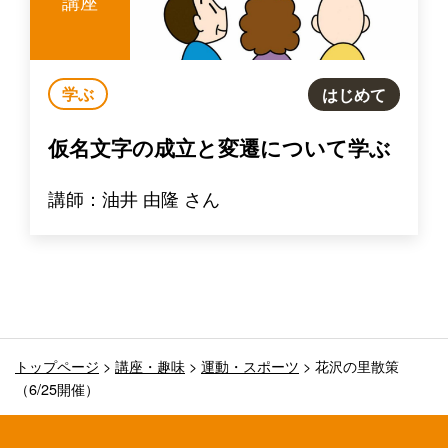
講座
学ぶ
はじめて
仮名文字の成立と変遷について学ぶ
講師：油井 由隆 さん
トップページ
>
講座・趣味
>
運動・スポーツ
>
花沢の里散策
（6/25開催）