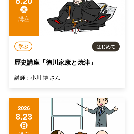
8.20
木
講座
学ぶ
はじめて
歴史講座「徳川家康と焼津」
講師：小川 博 さん
2026
8.23
日