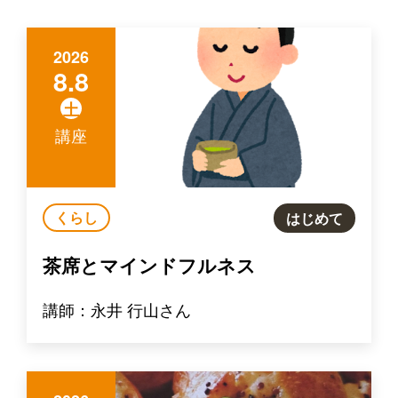
2026
8.8
土
講座
くらし
はじめて
茶席とマインドフルネス
講師：永井 行山さん