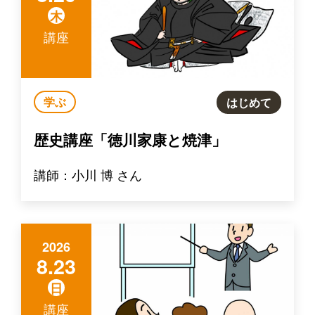
木
講座
学ぶ
はじめて
歴史講座「徳川家康と焼津」
講師：小川 博 さん
2026
8.23
日
講座