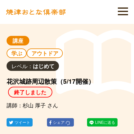
講座
学ぶ
アウトドア
レベル：
はじめて
花沢城跡周辺散策（5/17開催）
終了しました
講師：杉山 厚子 さん
ツイート
シェア
LINEに送る