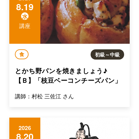
8.19
水
講座
食
初級～中級
とかち野パンを焼きましょう♪
【Ｂ】「枝豆ベーコンチーズパン」
講師：村松 三佐江 さん
2026
8.20