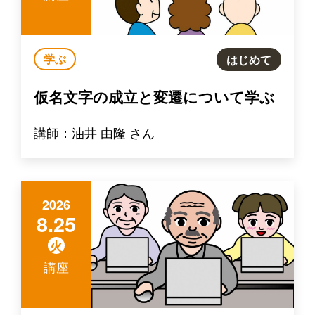
学ぶ
はじめて
仮名文字の成立と変遷について学ぶ
講師：油井 由隆 さん
2026
8.25
火
講座