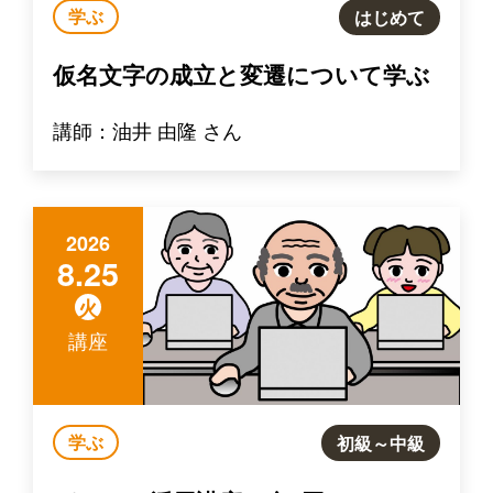
学ぶ
はじめて
仮名文字の成立と変遷について学ぶ
講師：油井 由隆 さん
2026
8.25
火
講座
学ぶ
初級～中級