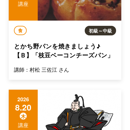
講座
食
初級～中級
とかち野パンを焼きましょう♪
【Ｂ】「枝豆ベーコンチーズパン」
講師：村松 三佐江 さん
2026
8.20
木
講座