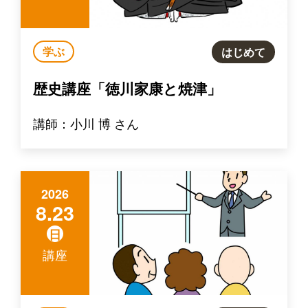
学ぶ
はじめて
歴史講座「徳川家康と焼津」
講師：小川 博 さん
2026
8.23
日
講座