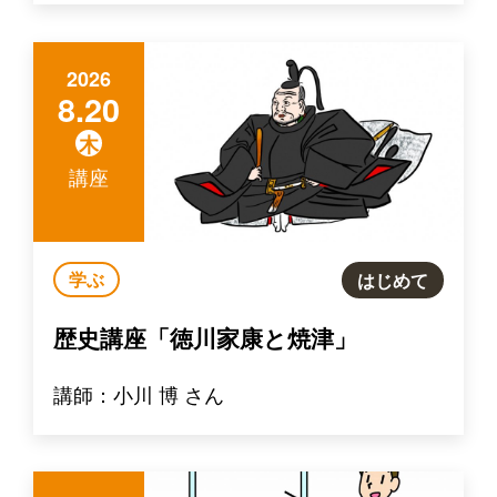
2026
8.20
木
講座
学ぶ
はじめて
歴史講座「徳川家康と焼津」
講師：小川 博 さん