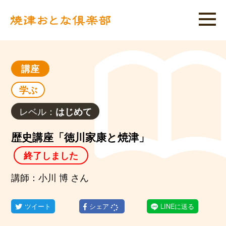
講座
学ぶ
レベル：
はじめて
歴史講座「徳川家康と焼津」
終了しました
講師：小川 博 さん
ツイート
シェア
LINEに送る