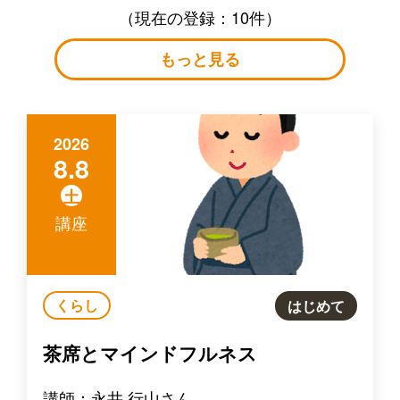
（現在の登録：10件）
もっと見る
2026
8.8
土
講座
くらし
はじめて
茶席とマインドフルネス
講師：永井 行山さん