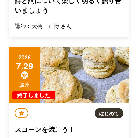
詩と詞について楽しく明るく語り合
いましょう
講師：大橋 正博 さん
2026
7.29
水
講座
終了しました
食
はじめて
スコーンを焼こう！