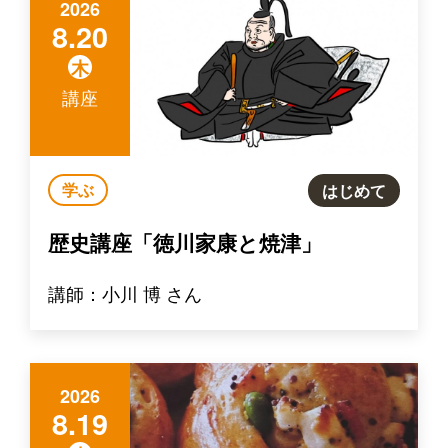
2026
8.20
木
講座
学ぶ
はじめて
歴史講座「徳川家康と焼津」
講師：小川 博 さん
2026
8.19