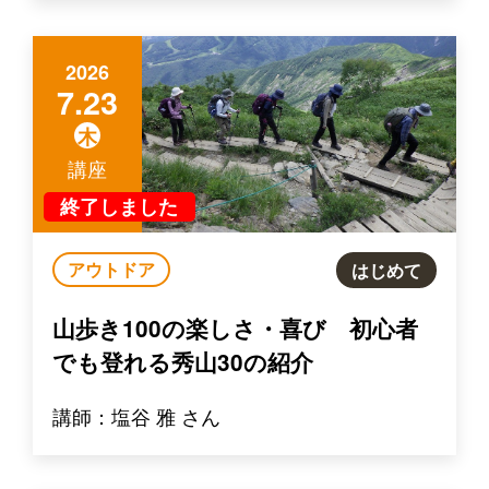
2026
7.23
木
講座
終了しました
アウトドア
はじめて
山歩き100の楽しさ・喜び 初心者
でも登れる秀山30の紹介
講師：塩谷 雅 さん