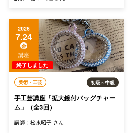
2026
7.24
金
講座
終了しました
美術・工芸
初級～中級
手工芸講座「拡大鏡付バッグチャー
ム」（全3回）
講師：松永昭子 さん