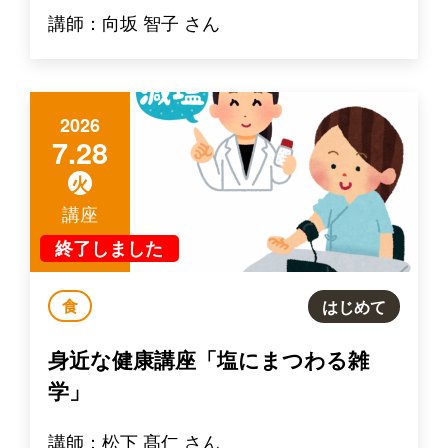
講師：向坂 智子 さん
2026
7.28
火
講座
終了しました
食
はじめて
身近な健康講座「塩にまつわる雑
学」
講師：松下 髙仁 さん