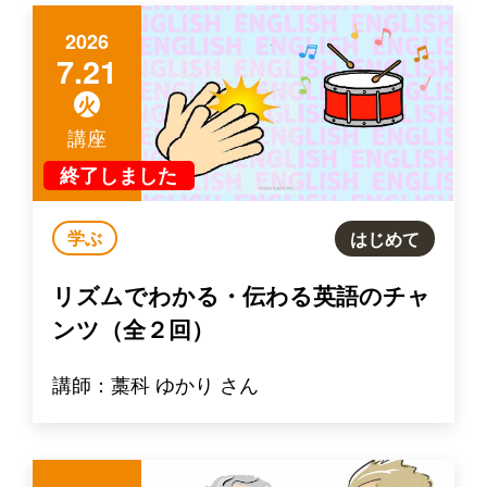
2026
7.21
火
講座
終了しました
学ぶ
はじめて
リズムでわかる・伝わる英語のチャ
ンツ（全２回）
講師：藁科 ゆかり さん