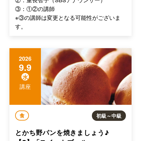
③：①②の講師
※③の講師は変更となる可能性がございま
す。
2026
9.9
水
講座
食
初級～中級
とかち野パンを焼きましょう♪