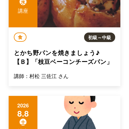
水
講座
食
初級～中級
とかち野パンを焼きましょう♪
【Ｂ】「枝豆ベーコンチーズパン」
講師：村松 三佐江 さん
2026
8.8
土