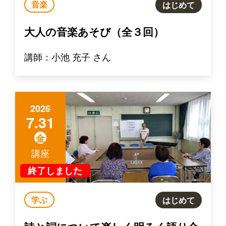
音楽
はじめて
大人の音楽あそび（全３回）
講師：小池 充子 さん
2026
7.31
金
講座
終了しました
学ぶ
はじめて