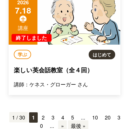
2026
7.18
土
講座
終了しました
学ぶ
はじめて
楽しい英会話教室（全４回）
講師：ケネス・グローガー さん
1 / 30
2
3
4
5
...
10
20
3
1
0
...
»
最後 »