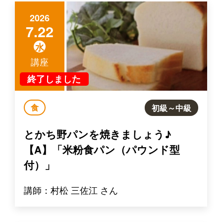
2026
7.22
水
講座
終了しました
食
初級～中級
とかち野パンを焼きましょう♪
【A】「米粉食パン（パウンド型
付）」
講師：村松 三佐江 さん