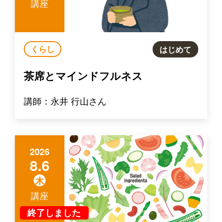
講座
くらし
はじめて
茶席とマインドフルネス
講師：永井 行山さん
2026
8.6
木
講座
終了しました