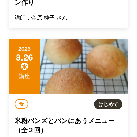
ン作り
講師：金原 純子 さん
2026
8.26
水
講座
食
はじめて
米粉バンズとパンにあうメニュー
（全２回）