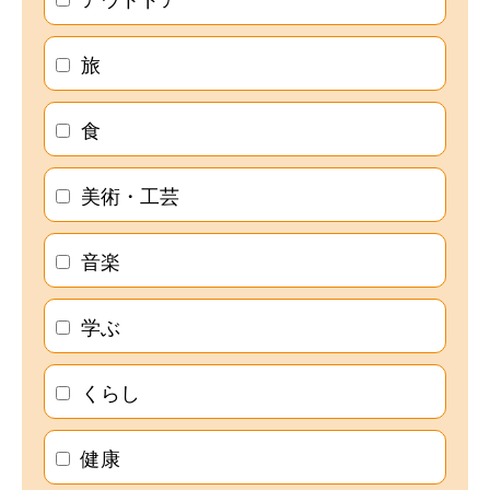
旅
食
美術・工芸
音楽
学ぶ
くらし
健康