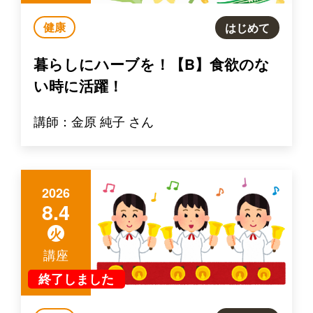
健康
はじめて
暮らしにハーブを！【B】食欲のな
い時に活躍！
講師：金原 純子 さん
2026
8.4
火
講座
終了しました