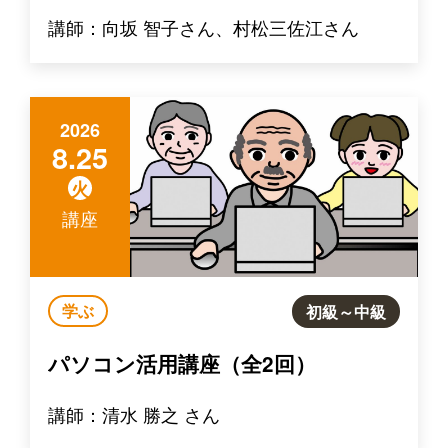
講師：向坂 智子さん、村松三佐江さん
2026
8.25
火
講座
学ぶ
初級～中級
パソコン活用講座（全2回）
講師：清水 勝之 さん