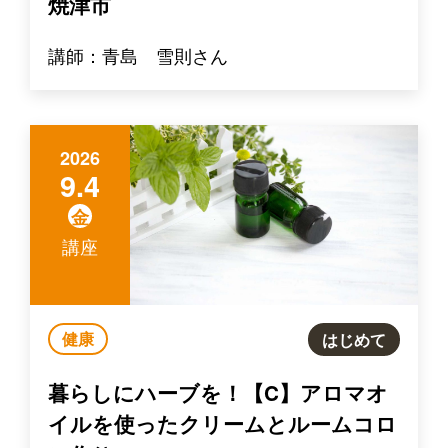
焼津市
講師：青島 雪則さん
2026
9.4
金
講座
健康
はじめて
暮らしにハーブを！【C】アロマオ
イルを使ったクリームとルームコロ