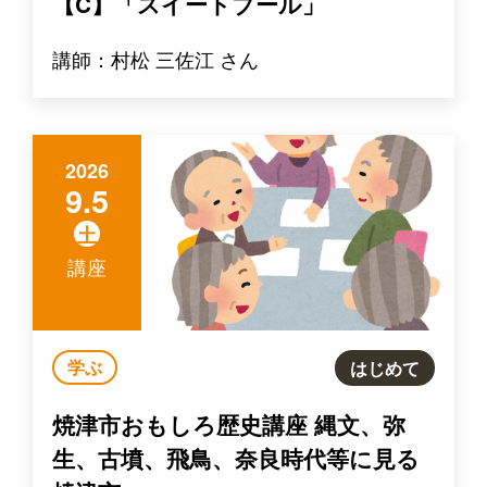
【C】「スイートブール」
講師：村松 三佐江 さん
2026
9.5
土
講座
学ぶ
はじめて
焼津市おもしろ歴史講座 縄文、弥
生、古墳、飛鳥、奈良時代等に見る