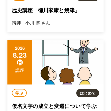
歴史講座「徳川家康と焼津」
講師：小川 博 さん
2026
8.23
日
講座
学ぶ
はじめて
仮名文字の成立と変遷について学ぶ