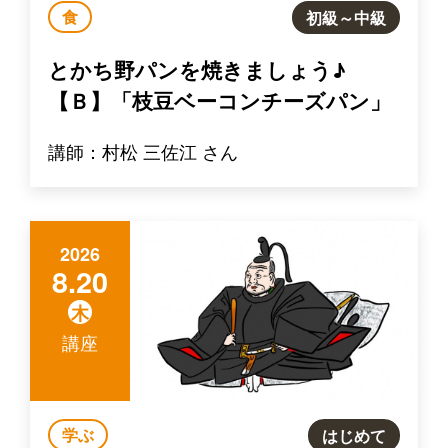
食
初級～中級
とかち野パンを焼きましょう♪
【Ｂ】「枝豆ベーコンチーズパン」
講師：村松 三佐江 さん
2026
8.20
木
講座
学ぶ
はじめて