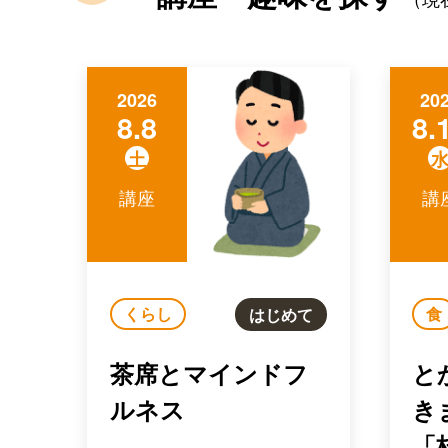
2026
20
8.8
8.
土
講座
講
くらし
食
はじめて
茶席とマインドフ
と
ルネス
き
「