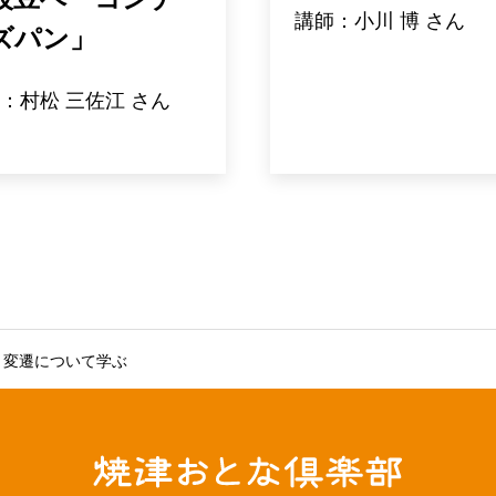
講師：小川 博 さん
ズパン」
：村松 三佐江 さん
と変遷について学ぶ