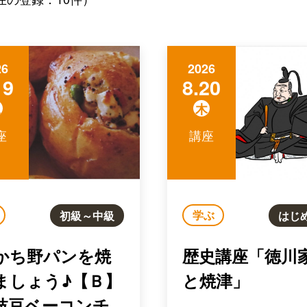
26
2026
19
8.20
水
木
座
講座
学ぶ
初級～中級
はじ
かち野パンを焼
歴史講座「徳川
ましょう♪【Ｂ】
と焼津」
枝豆ベーコンチ