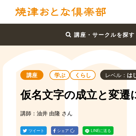
講座・サークルを探す
レベル：
講座
学ぶ
くらし
は
仮名文字の成立と変遷
講師：油井 由隆 さん
ツイート
シェア
LINEに送る