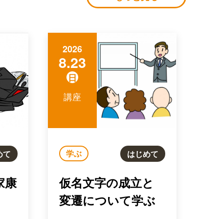
2026
8.23
日
講座
学ぶ
めて
はじめて
家康
仮名文字の成立と
変遷について学ぶ