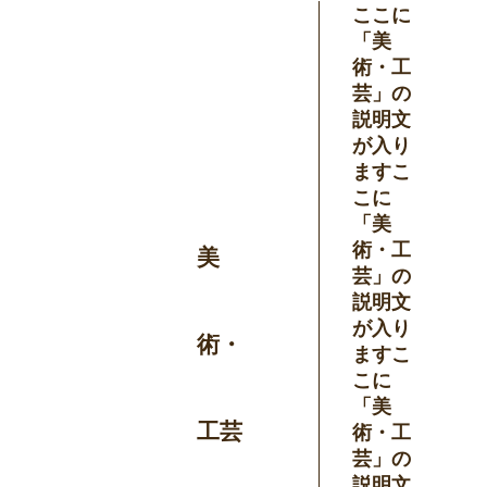
ここに
「美
術・工
芸」の
説明文
が入り
ますこ
こに
「美
術・工
美
芸」の
説明文
が入り
術・
ますこ
こに
「美
工芸
術・工
芸」の
説明文