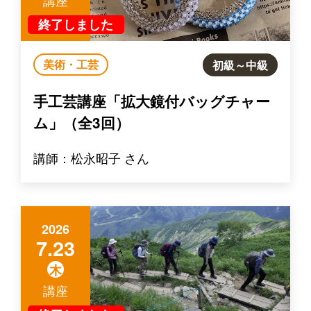
終了しました
美術・工芸
初級～中級
手工芸講座「拡大鏡付バッグチャー
ム」（全3回）
講師：松永昭子 さん
2026
7.23
木
講座