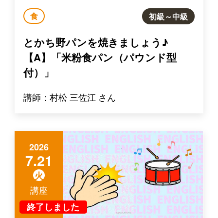
食
初級～中級
とかち野パンを焼きましょう♪
【A】「米粉食パン（パウンド型
付）」
講師：村松 三佐江 さん
2026
7.21
火
講座
終了しました