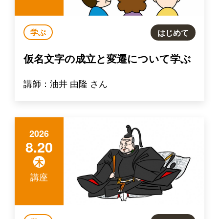
学ぶ
はじめて
仮名文字の成立と変遷について学ぶ
講師：油井 由隆 さん
2026
8.20
木
講座