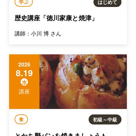
学ぶ
はじめて
歴史講座「徳川家康と焼津」
講師：小川 博 さん
2026
8.19
水
講座
食
初級～中級
とかち野パンを焼きましょう♪