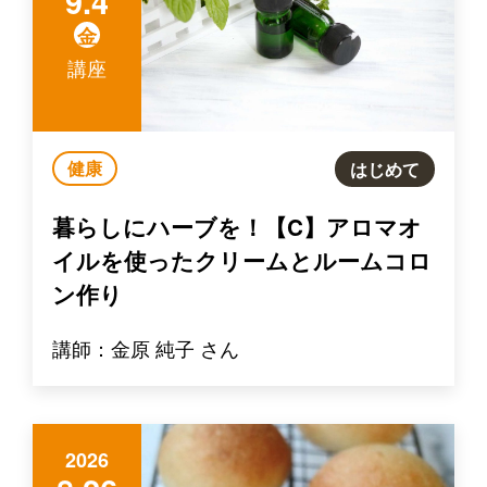
9.4
金
講座
健康
はじめて
暮らしにハーブを！【C】アロマオ
イルを使ったクリームとルームコロ
ン作り
講師：金原 純子 さん
2026