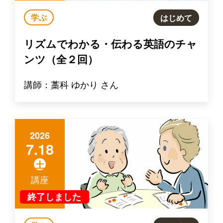
学ぶ
はじめて
リズムでわかる・伝わる英語のチャ
ンツ（全２回）
講師：藁科 ゆかり さん
2026
7.18
土
講座
終了しました