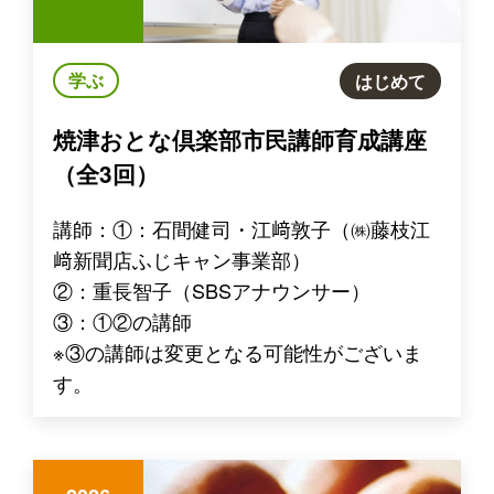
学ぶ
はじめて
焼津おとな倶楽部市民講師育成講座
（全3回）
講師：①：石間健司・江﨑敦子（㈱藤枝江
﨑新聞店ふじキャン事業部）
②：重長智子（SBSアナウンサー）
③：①②の講師
※③の講師は変更となる可能性がございま
す。