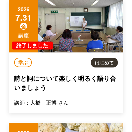
2026
7.31
金
講座
終了しました
学ぶ
はじめて
詩と詞について楽しく明るく語り合
いましょう
講師：大橋 正博 さん