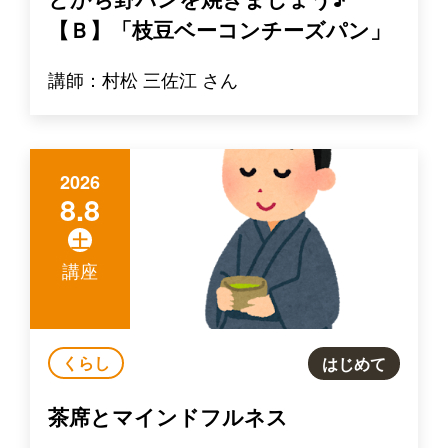
【Ｂ】「枝豆ベーコンチーズパン」
講師：村松 三佐江 さん
2026
8.8
土
講座
くらし
はじめて
茶席とマインドフルネス