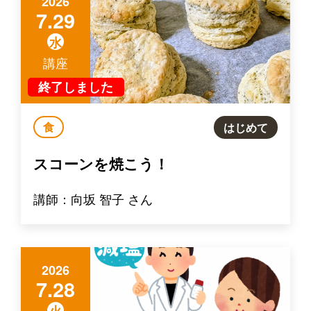
2026
7.29
水
講座
終了しました
食
はじめて
スコーンを焼こう！
講師：向坂 智子 さん
2026
7.28