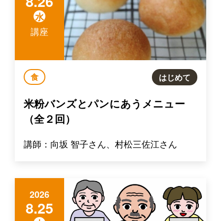
8.26
水
講座
食
はじめて
米粉バンズとパンにあうメニュー
（全２回）
講師：向坂 智子さん、村松三佐江さん
2026
8.25