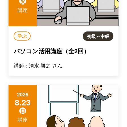
火
講座
学ぶ
初級～中級
パソコン活用講座（全2回）
講師：清水 勝之 さん
2026
8.23
日
講座