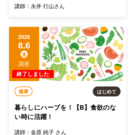
講師：永井 行山さん
2026
8.6
木
講座
終了しました
健康
はじめて
暮らしにハーブを！【B】食欲のな
い時に活躍！
講師：金原 純子 さん