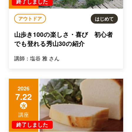
終了しました
アウトドア
はじめて
山歩き100の楽しさ・喜び 初心者
でも登れる秀山30の紹介
講師：塩谷 雅 さん
2026
7.22
水
講座
終了しました