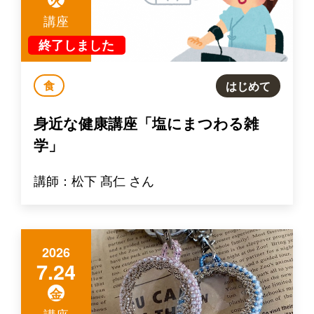
火
講座
終了しました
食
はじめて
身近な健康講座「塩にまつわる雑
学」
講師：松下 髙仁 さん
2026
7.24
金
講座