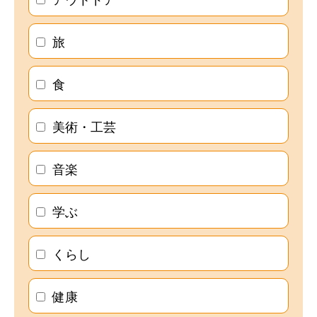
旅
食
美術・工芸
音楽
学ぶ
くらし
健康