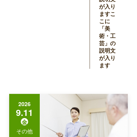
が入り
ますこ
こに
「美
術・工
芸」の
説明文
が入り
ます
2026
9.11
金
その他