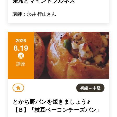
茶席とマインドフルネス
講師：永井 行山さん
2026
8.19
水
講座
食
初級～中級
とかち野パンを焼きましょう♪
【Ｂ】「枝豆ベーコンチーズパン」