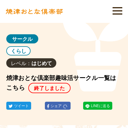
サークル
くらし
レベル：
はじめて
焼津おとな倶楽部趣味活サークル一覧は
こちら
終了しました
ツイート
シェア
LINEに送る