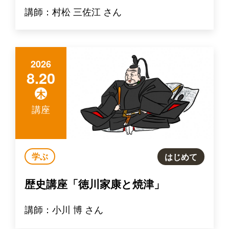
講師：村松 三佐江 さん
2026
8.20
木
講座
学ぶ
はじめて
歴史講座「徳川家康と焼津」
講師：小川 博 さん