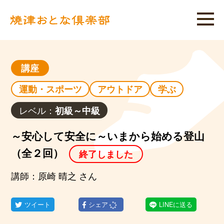
講座
運動・スポーツ
アウトドア
学ぶ
レベル：
初級～中級
～安心して安全に～いまから始める登山
（全２回）
終了しました
講師：原崎 晴之 さん
ツイート
シェア
LINEに送る