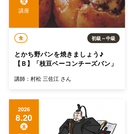
水
講座
食
初級～中級
とかち野パンを焼きましょう♪
【Ｂ】「枝豆ベーコンチーズパン」
講師：村松 三佐江 さん
2026
8.20
木