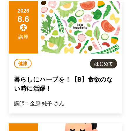
2026
8.6
木
講座
健康
はじめて
暮らしにハーブを！【B】食欲のな
い時に活躍！
講師：金原 純子 さん