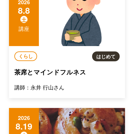
2026
8.8
土
講座
くらし
はじめて
茶席とマインドフルネス
講師：永井 行山さん
2026
8.19