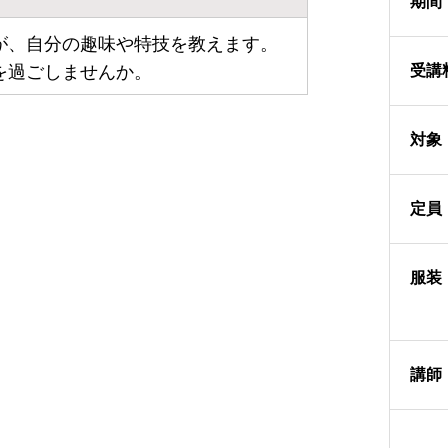
期間
が、自分の趣味や特技を教えます。
を過ごしませんか。
受講
対象
定員
服装
講師