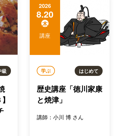
2026
8.20
木
講座
学ぶ
中級
はじめて
焼
歴史講座「徳川家康
Ｂ】
と焼津」
チ
講師：小川 博 さん