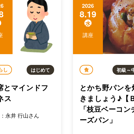
26
2026
8
8.19
土
水
座
講座
らし
食
はじめて
初級～
席とマインドフ
とかち野パンを
ネス
きましょう♪【
「枝豆ベーコン
：永井 行山さん
ーズパン」