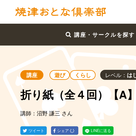
講座・サークルを探す
レベル：
講座
遊び
くらし
は
折り紙（全４回）【A
講師：沼野 謙三 さん
ツイート
シェア
LINEに送る