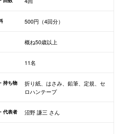
・回数
4回
料
500円（4回分）
概ね50歳以上
11名
・持ち物
折り紙、はさみ、鉛筆、定規、セ
ロハンテープ
・代表者
沼野 謙三 さん