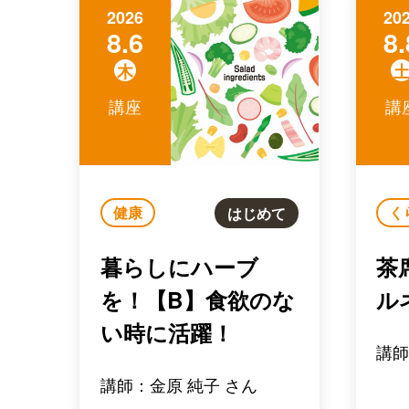
2026
20
8.6
8.
木
講座
講
健康
く
はじめて
暮らしにハーブ
茶
を！【B】食欲のな
ル
い時に活躍！
講師
講師：金原 純子 さん