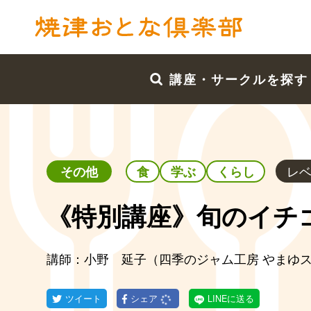
講座・サークルを探す
レ
その他
食
学ぶ
くらし
《特別講座》旬のイチ
講師：小野 延子（四季のジャム工房 やまゆ
ツイート
シェア
LINEに送る