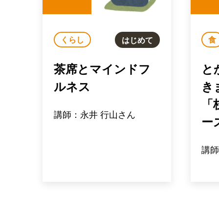
くらし
食
はじめて
茶席とマインドフ
と
ルネス
き
「
講師：永井 行山さん
ー
講師