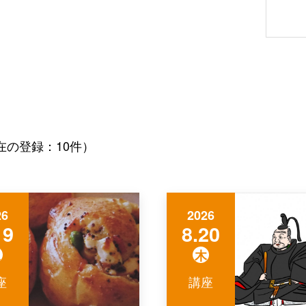
在の登録：10件）
26
2026
19
8.20
水
木
座
講座