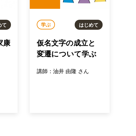
学ぶ
めて
はじめて
家康
仮名文字の成立と
変遷について学ぶ
講師：油井 由隆 さん