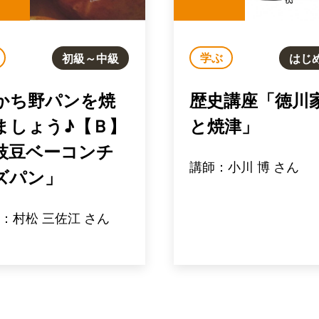
学ぶ
初級～中級
はじ
かち野パンを焼
歴史講座「徳川
ましょう♪【Ｂ】
と焼津」
枝豆ベーコンチ
講師：小川 博 さん
ズパン」
：村松 三佐江 さん