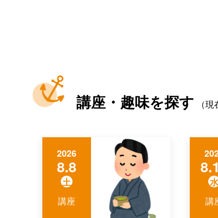
講座・趣味を探す
（現
2026
20
8.8
8.
土
講座
講