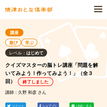
講座
遊び
学ぶ
レベル：
はじめて
クイズマスターの脳トレ講座「問題を解
いてみよう！作ってみよう！」（全３
回）
終了しました
講師：久野 和彦 さん
ツイート
シェア
LINEに送る