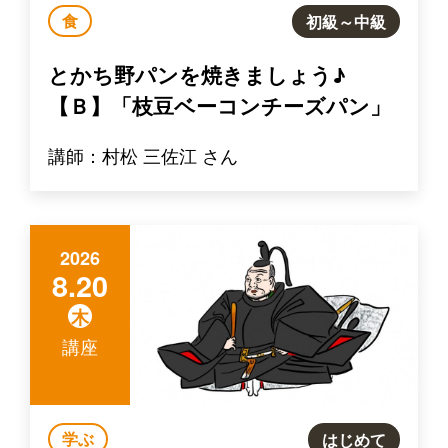
食
初級～中級
とかち野パンを焼きましょう♪
【Ｂ】「枝豆ベーコンチーズパン」
講師：村松 三佐江 さん
2026
8.20
木
講座
学ぶ
はじめて