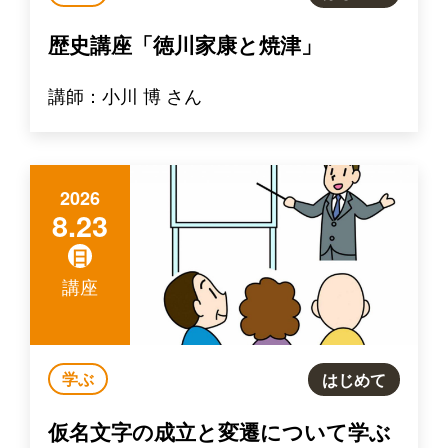
歴史講座「徳川家康と焼津」
講師：小川 博 さん
2026
8.23
日
講座
学ぶ
はじめて
仮名文字の成立と変遷について学ぶ