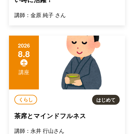
講師：金原 純子 さん
2026
8.8
土
講座
くらし
はじめて
茶席とマインドフルネス
講師：永井 行山さん