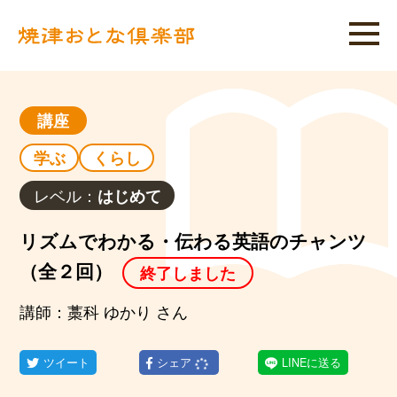
講座
学ぶ
くらし
レベル：
はじめて
リズムでわかる・伝わる英語のチャンツ
（全２回）
終了しました
講師：藁科 ゆかり さん
ツイート
シェア
LINEに送る