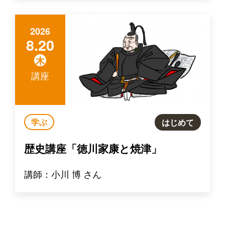
2026
8.20
木
講座
学ぶ
はじめて
歴史講座「徳川家康と焼津」
講師：小川 博 さん