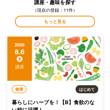
講座・趣味を探す
（現在の登録：11件）
もっと見る
2026
8.6
木
講座
健康
はじめて
暮らしにハーブを！【B】食欲のな
い時に活躍！