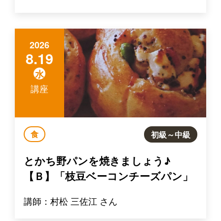
2026
8.19
水
講座
食
初級～中級
とかち野パンを焼きましょう♪
【Ｂ】「枝豆ベーコンチーズパン」
講師：村松 三佐江 さん