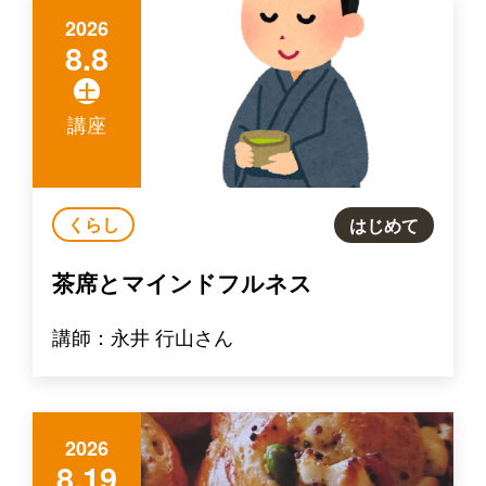
2026
8.8
土
講座
くらし
はじめて
茶席とマインドフルネス
講師：永井 行山さん
2026
8.19