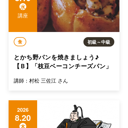
水
講座
食
初級～中級
とかち野パンを焼きましょう♪
【Ｂ】「枝豆ベーコンチーズパン」
講師：村松 三佐江 さん
2026
8.20
木