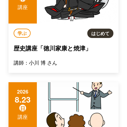
講座
学ぶ
はじめて
歴史講座「徳川家康と焼津」
講師：小川 博 さん
2026
8.23
日
講座