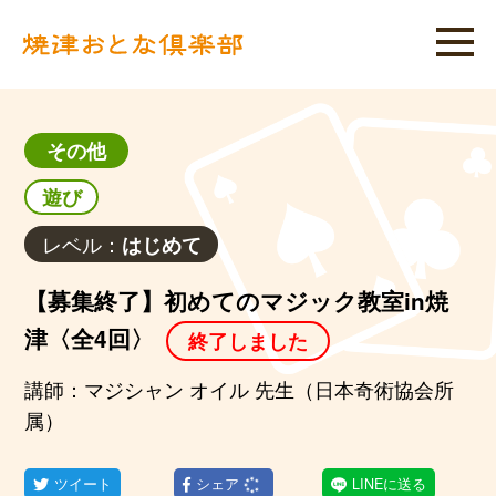
その他
遊び
レベル：
はじめて
【募集終了】初めてのマジック教室in焼
津〈全4回〉
終了しました
講師：マジシャン オイル 先生（日本奇術協会所
属）
ツイート
シェア
LINEに送る