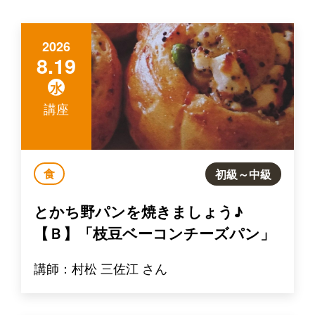
2026
8.19
水
講座
食
初級～中級
とかち野パンを焼きましょう♪
【Ｂ】「枝豆ベーコンチーズパン」
講師：村松 三佐江 さん