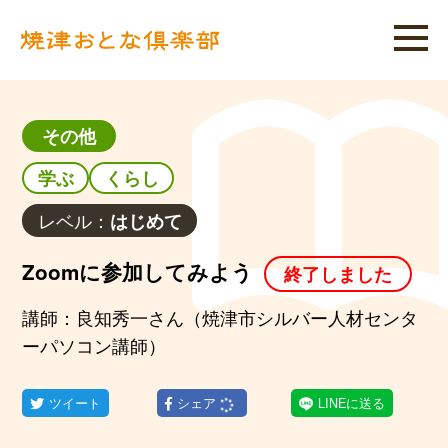
その他
学ぶ
くらし
レベル：
はじめて
Zoomに参加してみよう
終了しました
講師：良知秀一さん（焼津市シルバー人材センタ
ーパソコン講師）
ツイート
シェア
LINEに送る