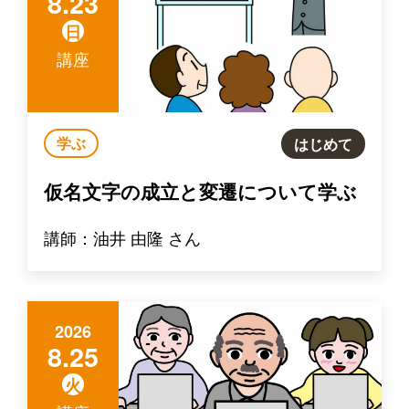
8.23
日
講座
学ぶ
はじめて
仮名文字の成立と変遷について学ぶ
講師：油井 由隆 さん
2026
8.25
火