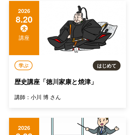
2026
8.20
木
講座
学ぶ
はじめて
歴史講座「徳川家康と焼津」
講師：小川 博 さん
2026