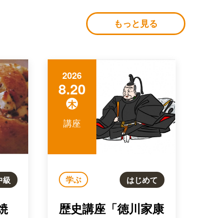
もっと見る
2026
8.20
木
講座
学ぶ
中級
はじめて
焼
歴史講座「徳川家康