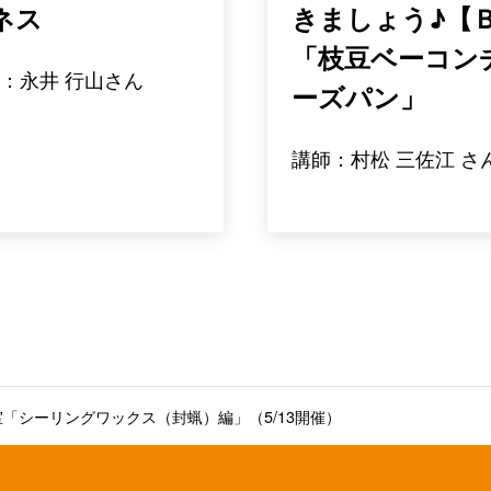
ネス
きましょう♪【
「枝豆ベーコン
：永井 行山さん
ーズパン」
講師：村松 三佐江 さ
「シーリングワックス（封蝋）編」（5/13開催）