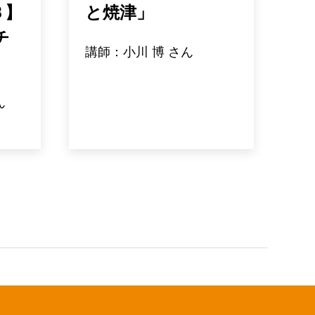
Ｂ】
と焼津」
チ
講師：小川 博 さん
ん