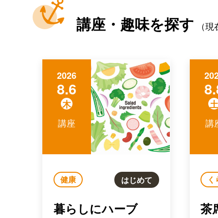
講座・趣味を探す
（現
2026
20
8.6
8.
木
講座
講
健康
く
はじめて
暮らしにハーブ
茶