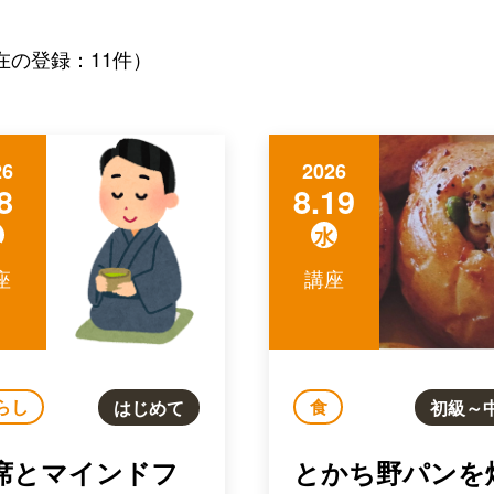
在の登録：11件）
26
2026
8
8.19
土
水
座
講座
らし
食
はじめて
初級～
席とマインドフ
とかち野パンを