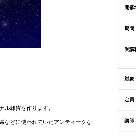
開催
期間
受講
対象
定員
ナル雑貨を作ります。
講師
緘などに使われていたアンティークな