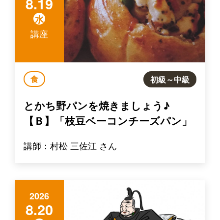
8.19
水
講座
食
初級～中級
とかち野パンを焼きましょう♪
【Ｂ】「枝豆ベーコンチーズパン」
講師：村松 三佐江 さん
2026
8.20