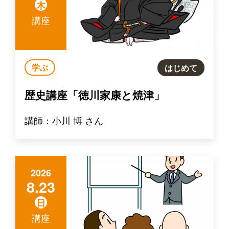
木
講座
学ぶ
はじめて
歴史講座「徳川家康と焼津」
講師：小川 博 さん
2026
8.23
日
講座