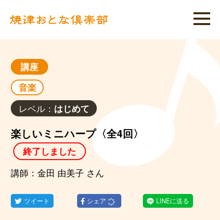
講座
音楽
レベル：
はじめて
楽しいミニハープ〈全4回〉
終了しました
講師：金田 由美子 さん
ツイート
シェア
LINEに送る