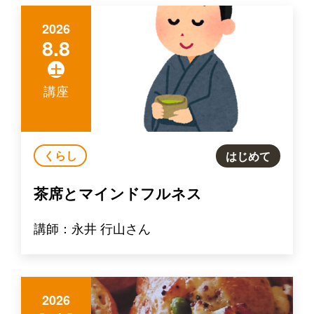
2026
8.8
土
講座
くらし
はじめて
茶席とマインドフルネス
講師：永井 行山さん
2026