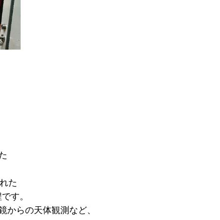
た
された
程です。
鏡からの天体観測など、