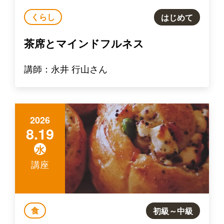
くらし
はじめて
茶席とマインドフルネス
講師：永井 行山さん
2026
8.19
水
講座
食
初級～中級