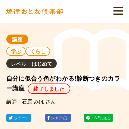
講座
学ぶ
くらし
レベル：
はじめて
自分に似合う色がわかる!診断つきのカラ
ー講座
終了しました
講師：石原 みほ さん
ツイート
シェア
LINEに送る