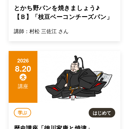
とかち野パンを焼きましょう♪
【Ｂ】「枝豆ベーコンチーズパン」
講師：村松 三佐江 さん
2026
8.20
木
講座
学ぶ
はじめて
歴史講座「徳川家康と焼津」