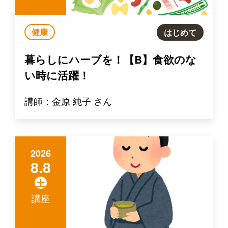
健康
はじめて
暮らしにハーブを！【B】食欲のな
い時に活躍！
講師：金原 純子 さん
2026
8.8
土
講座